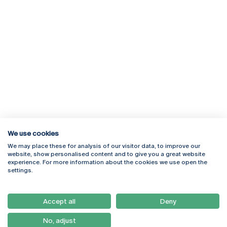
We use cookies
We may place these for analysis of our visitor data, to improve our
Rua Diogo Botelho 1327
Campus Online
website, show personalised content and to give you a great website
4169-005 Porto
Webmail
experience. For more information about the cookies we use open the
+351 226 196 240
Intranet
settings.
Email:
artes@ucp.pt
Serviços
Como Chegar
Accept all
Deny
Newsletter
No, adjust