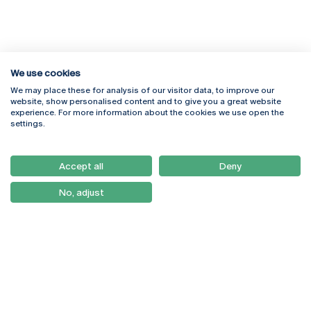
We use cookies
We may place these for analysis of our visitor data, to improve our
Rua Diogo Botelho 1327
Campus Online
website, show personalised content and to give you a great website
4169-005 Porto
Webmail
experience. For more information about the cookies we use open the
+351 226 196 240
Intranet
settings.
Email:
artes@ucp.pt
Serviços
Como Chegar
Accept all
Deny
Newsletter
No, adjust
© 2026
Braga
Universidade Católica
Lisboa
Portuguesa
Porto
Viseu
Política de Privacidade
Termos & Condições