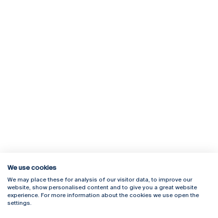
We use cookies
We may place these for analysis of our visitor data, to improve our
Rua Diogo Botelho 1327
Campus Online
website, show personalised content and to give you a great website
4169-005 Porto
Webmail
experience. For more information about the cookies we use open the
+351 226 196 240
Intranet
settings.
Email:
artes@ucp.pt