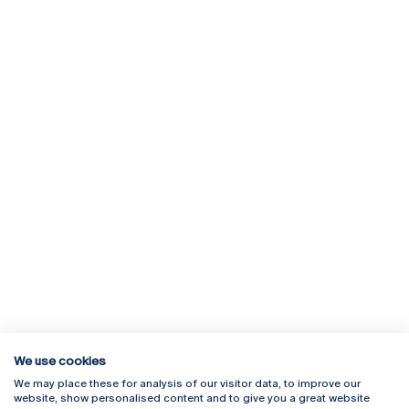
We use cookies
We may place these for analysis of our visitor data, to improve our
Rua Diogo Botelho 1327
Campus Online
website, show personalised content and to give you a great website
4169-005 Porto
Webmail