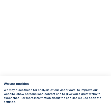
We use cookies
We may place these for analysis of our visitor data, to improve our
Rua Diogo Botelho 1327
Campus Online
website, show personalised content and to give you a great website
4169-005 Porto
Webmail
experience. For more information about the cookies we use open the
+351 226 196 240
Intranet
settings.
Email:
artes@ucp.pt
Serviços