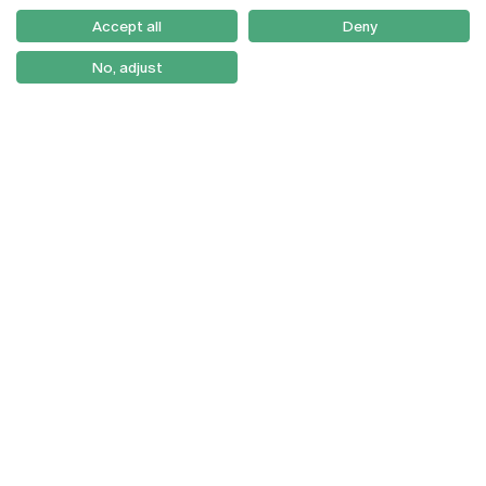
Como Chegar
Accept all
Deny
Newsletter
No, adjust
© 2026
Braga
Universidade Católica
Lisboa
Portuguesa
Porto
Viseu
Política de Privacidade
Termos & Condições
Direitos do Titular dos
Dados
Entidades Financiadoras