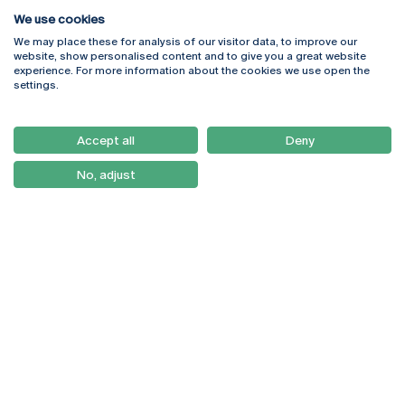
We use cookies
We may place these for analysis of our visitor data, to improve our
Rua Diogo Botelho 1327
Campus Online
website, show personalised content and to give you a great website
4169-005 Porto
Webmail
experience. For more information about the cookies we use open the
+351 226 196 240
Intranet
settings.
Email:
artes@ucp.pt
Serviços
Como Chegar
Accept all
Deny
Newsletter
No, adjust
© 2026
Braga
Universidade Católica
Lisboa
Portuguesa
Porto
Viseu
Política de Privacidade
Termos & Condições
Direitos do Titular dos
Dados