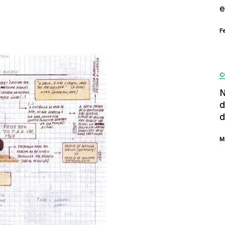
e
F
C
N
d
d
M