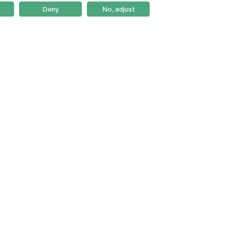
Deny
No, adjust
Braga
Lisboa
Porto
Viseu