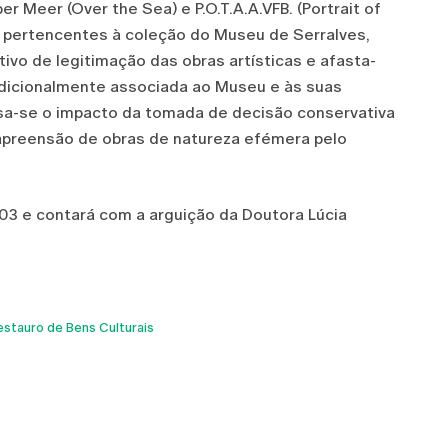
r Meer (Over the Sea) e P.O.T.A.A.VFB. (Portrait of
h, pertencentes à coleção do Museu de Serralves,
vo de legitimação das obras artísticas e afasta-
radicionalmente associada ao Museu e às suas
isa-se o impacto da tomada de decisão conservativa
a apreensão de obras de natureza efémera pelo
003 e contará com a arguição da Doutora Lúcia
stauro de Bens Culturais