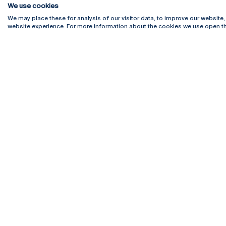
We use cookies
We may place these for analysis of our visitor data, to improve our website
website experience. For more information about the cookies we use open th
Rua Diogo Botelho 1327
Campus 
4169-005 Porto
Webmail
+351 226 196 240
Intranet
Email:
artes@ucp.pt
Serviço
Como C
Newslet