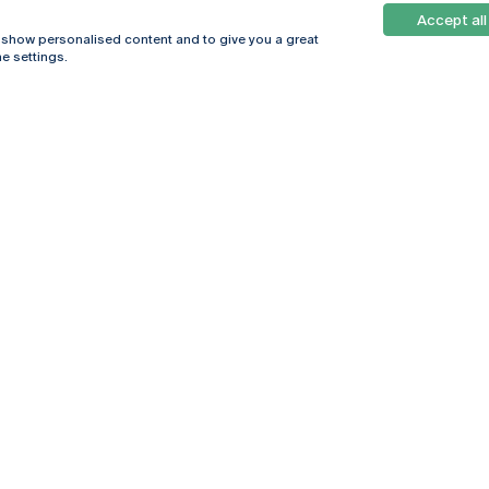
Accept all
, show personalised content and to give you a great
e settings.
Online
© 2026
Universidade
Católica
s
Portuguesa
hegar
Política de
ter
Privacidade
Termos &
Condições
Direitos do Titular
dos Dados
Entidades Financiadoras