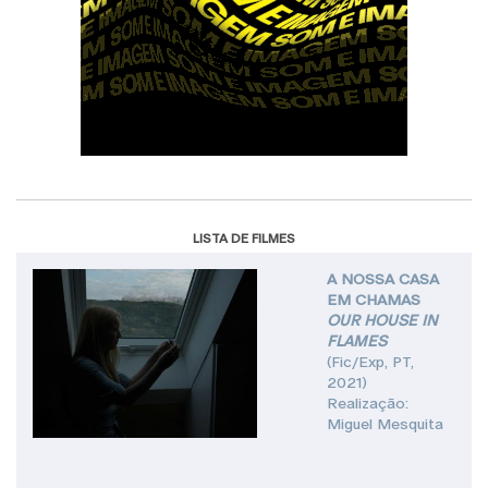
LISTA DE FILMES
A NOSSA CASA
EM CHAMAS
OUR HOUSE IN
FLAMES
(Fic/Exp, PT,
2021)
Realização:
Miguel Mesquita