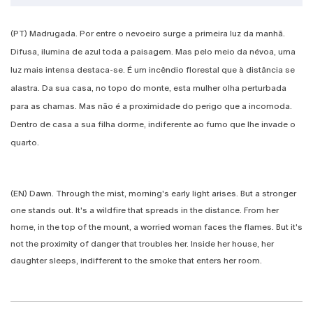
(PT) Madrugada. Por entre o nevoeiro surge a primeira luz da manhã.
Difusa, ilumina de azul toda a paisagem. Mas pelo meio da névoa, uma
luz mais intensa destaca-se. É um incêndio florestal que à distância se
alastra. Da sua casa, no topo do monte, esta mulher olha perturbada
para as chamas. Mas não é a proximidade do perigo que a incomoda.
Dentro de casa a sua filha dorme, indiferente ao fumo que lhe invade o
quarto.
(EN) Dawn. Through the mist, morning's early light arises. But a stronger
one stands out. It's a wildfire that spreads in the distance. From her
home, in the top of the mount, a worried woman faces the flames. But it's
not the proximity of danger that troubles her. Inside her house, her
daughter sleeps, indifferent to the smoke that enters her room.