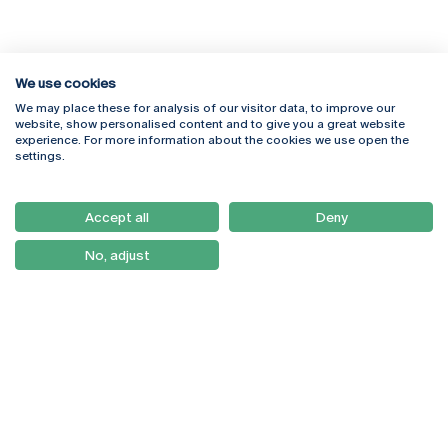
We use cookies
We may place these for analysis of our visitor data, to improve our
Rua Diogo Botelho 1327
Campus Online
website, show personalised content and to give you a great website
4169-005 Porto
Webmail
experience. For more information about the cookies we use open the
+351 226 196 240
Intranet
settings.
Email:
artes@ucp.pt
Serviços
Como Chegar
Accept all
Deny
Newsletter
No, adjust
© 2026
Braga
Universidade Católica
Lisboa
Portuguesa
Porto
Viseu
Política de Privacidade
Termos & Condições
Direitos do Titular dos