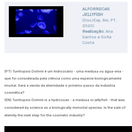
ALFORRECAS
JELLYFISH
(Doc/Exp, 8m, PT,
2020)
Realização:
Ana
Santos e Sofia
Costa
(PT) Turritopsis Dohrnii é um hidrozoário - uma medusa ou água-viva -
que foi considerada pela ciência como uma espécie biologicamente
imortal. Será a venda da eternidade o próximo passo da indústria
cosmética?
(EN) Turritopsis Dohrnii is a hydrozoan - a medusa or jellyfish - that was
considered by science as a biologically immortal species. Is the sale of
eternity the next step for the cosmetic industry?