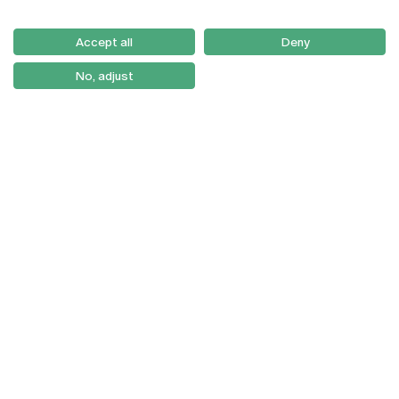
Email:
artes@ucp.pt
Serviços
Como Chegar
Accept all
Deny
Newsletter
No, adjust
© 2026
Braga
Universidade Católica
Lisboa
Portuguesa
Porto
Viseu
Política de Privacidade
Termos & Condições
Direitos do Titular dos
Dados
Entidades Financiadoras