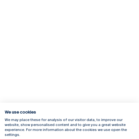
We use cookies
We may place these for analysis of our visitor data, to improve our
Rua Diogo Botelho 1327
Campus Online
website, show personalised content and to give you a great website
4169-005 Porto
Webmail
experience. For more information about the cookies we use open the
+351 226 196 240
Intranet
settings.