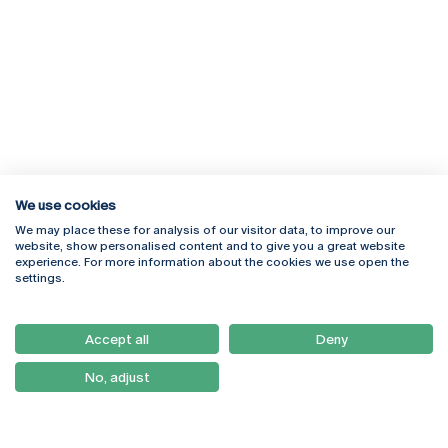
We use cookies
We may place these for analysis of our visitor data, to improve our
Rua Diogo Botelho 1327
Campus Online
website, show personalised content and to give you a great website
4169-005 Porto
Webmail
experience. For more information about the cookies we use open the
+351 226 196 240
Intranet
settings.
Email:
artes@ucp.pt
Serviços
Como Chegar
Accept all
Deny
Newsletter
No, adjust
© 2026
Braga