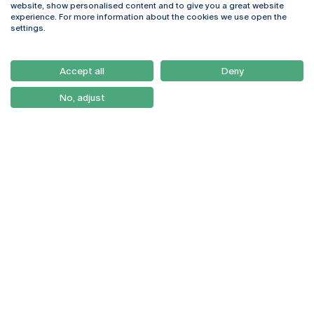
website, show personalised content and to give you a great website
4169-005 Porto
Webmail
experience. For more information about the cookies we use open the
+351 226 196 240
Intranet
settings.
Email:
artes@ucp.pt
Serviços
Como Chegar
Accept all
Deny
Newsletter
No, adjust
© 2026
Braga
Universidade Católica
Lisboa
Portuguesa
Porto
Viseu
Política de Privacidade
Termos & Condições
Direitos do Titular dos
Dados
Entidades Financiadoras