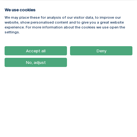
We use cookies
We may place these for analysis of our visitor data, to improve our
Rua Diogo Botelho 1327
Campus Online
website, show personalised content and to give you a great website
4169-005 Porto
Webmail
experience. For more information about the cookies we use open the
+351 226 196 240
Intranet
settings.
Email:
artes@ucp.pt
Serviços
Como Chegar
Accept all
Deny
Newsletter
No, adjust
© 2026
Braga
Universidade Católica
Lisboa
Portuguesa
Porto
Viseu
Política de Privacidade
Termos & Condições
Direitos do Titular dos
Dados