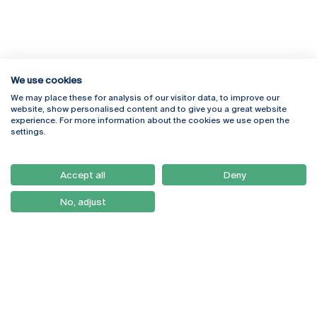
We use cookies
We may place these for analysis of our visitor data, to improve our
Rua Diogo Botelho 1327
Campus Online
website, show personalised content and to give you a great website
4169-005 Porto
Webmail
experience. For more information about the cookies we use open the
+351 226 196 240
Intranet
settings.
Email:
artes@ucp.pt
Serviços
Como Chegar
Accept all
Deny
Newsletter
No, adjust
© 2026
Braga
Universidade Católica
Lisboa
Portuguesa
Porto
Viseu
Política de Privacidade
Termos & Condições