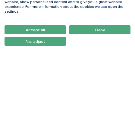
website, show personalised content and to give you a great website
4169-005 Porto
Webmail
experience. For more information about the cookies we use open the
+351 226 196 240
Intranet
settings.
Email:
artes@ucp.pt
Serviços
Como Chegar
Accept all
Deny
Newsletter
No, adjust
© 2026
Braga
Universidade Católica
Lisboa
Portuguesa
Porto
Viseu
Política de Privacidade
Termos & Condições
Direitos do Titular dos
Dados
Entidades Financiadoras