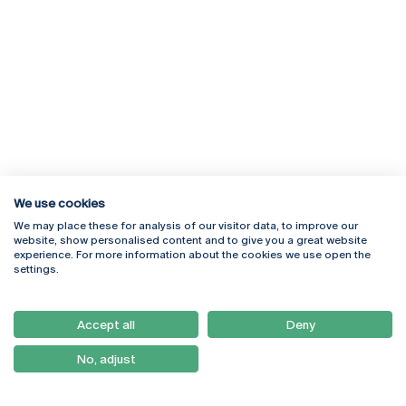
We use cookies
We may place these for analysis of our visitor data, to improve our
Rua Diogo Botelho 1327
Campus Online
website, show personalised content and to give you a great website
4169-005 Porto
Webmail
experience. For more information about the cookies we use open the
+351 226 196 240
Intranet
settings.
Email:
artes@ucp.pt
Serviços
Como Chegar
Accept all
Deny
Newsletter
No, adjust