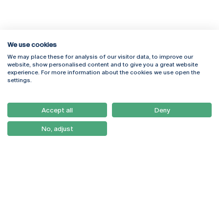
We use cookies
We may place these for analysis of our visitor data, to improve our
Rua Diogo Botelho 1327
Campus Online
website, show personalised content and to give you a great website
4169-005 Porto
Webmail
experience. For more information about the cookies we use open the
+351 226 196 240
Intranet
settings.
Email:
artes@ucp.pt
Serviços
Como Chegar
Accept all
Deny
Newsletter
No, adjust
© 2026
Braga
Universidade Católica
Lisboa
Portuguesa
Porto
Viseu
Política de Privacidade
Termos & Condições
Direitos do Titular dos