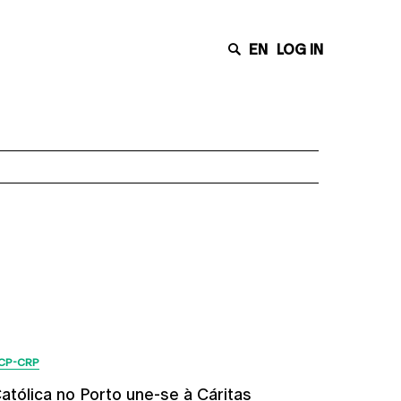
EN
LOG IN
Últimas Notícias
CP-CRP
atólica no Porto une-se à Cáritas