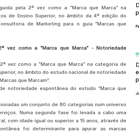
D
inguida pela 2ª vez como a "Marca que Marca" na
p
utos de Ensino Superior, no âmbito da 4ª edição do
onsultoria de Marketing para o guia "Marcas que
F
a 2ª vez como a "Marca que Marca" - Notoriedade
U
la 2ª vez como a "Marca que Marca" na categoria de
D
e
uperior, no âmbito do estudo nacional de notoriedade
p
"Marcas que Marcam".
de notoriedade espontânea do estudo "Marca que
J
cionadas um conjunto de 80 categorias num universo
rviços. Numa segunda fase foi levada a cabo uma
al, com idade igual ou superior a 15 anos, através de
pontânea foi determinante para apurar as marcas