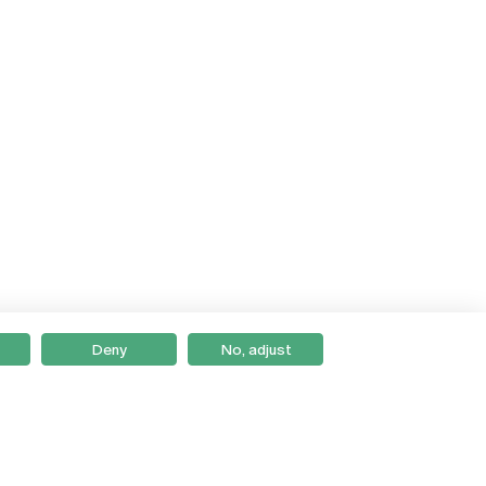
Deny
No, adjust
Braga
Lisboa
Porto
Viseu