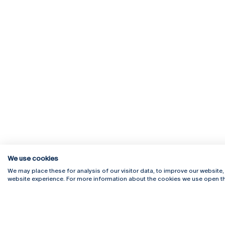
We use cookies
We may place these for analysis of our visitor data, to improve our website
website experience. For more information about the cookies we use open th
Rua Diogo Botelho 1327
Campus 
4169-005 Porto
Webmail
+351 226 196 240
Intranet
Email:
artes@ucp.pt
Serviço
Como C