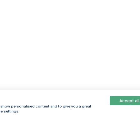
Accept all
, show personalised content and to give you a great
e settings.
Online
© 2026
Universidade
Católica
s
Portuguesa
hegar