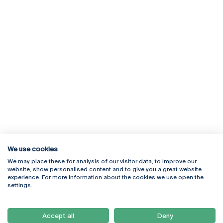
We use cookies
We may place these for analysis of our visitor data, to improve our
Rua Diogo Botelho 1327
Campus Online
website, show personalised content and to give you a great website
4169-005 Porto
Webmail
experience. For more information about the cookies we use open the
+351 226 196 240
Intranet
settings.
Email:
artes@ucp.pt
Serviços
Como Chegar
Accept all
Deny
Newsletter