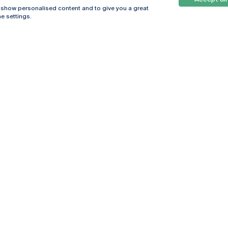
, show personalised content and to give you a great
e settings.
Online
© 2026
Universidade
Católica
s
Portuguesa
hegar
Política de
ter
Privacidade
Termos &
Condições
Direitos do Titular
dos Dados
Entidades Financiadoras