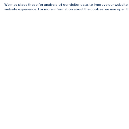
We may place these for analysis of our visitor data, to improve our website
website experience. For more information about the cookies we use open th
Rua Diogo Botelho 1327
Campus 
4169-005 Porto
Webmail
+351 226 196 240
Intranet
Email:
artes@ucp.pt
Serviço
Como C
Newslet