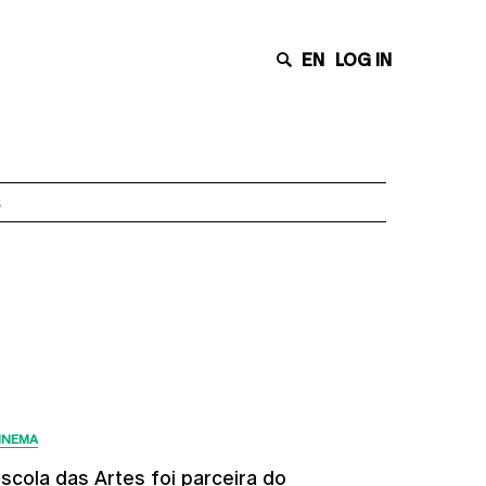
EN
LOG IN
s
Últimas Notícias
INEMA
scola das Artes foi parceira do