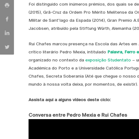
Foi distinguido com inúmeros prémios, dos quais se d
(2015), Grã-Cruz da Ordem Pro Mérito Melitense da Or
Militar de Sant'Iago da Espada (2014), Gran Premio A.
Jacobsen, atribuído pela Stiftung Würth, Alemanha (2
Rui Chafes marcou presença na Escola das Artes em 
crítico literário Pedro Mexia, intitulado
Palavra, Ferro 
organizado no contexto da
exposição Studentato
– u
Académica do Porto e a Universidade Católica Portug
Chafes, Secreta Soberania (Até que chegue o nosso d
mundo à nossa volta deixa, por momentos, de existir).
Assista aqui a alguns vídeos deste ciclo:
Conversa entre Pedro Mexia e Rui Chafes