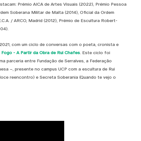
estacam: Prémio AICA de Artes Visuais (2022), Prémio Pessoa
dem Soberana Militar de Malta (2014), Oficial da Ordem
E.C.A. / ARCO, Madrid (2012), Prémio de Escultura Robert-
004).
2021, com um ciclo de conversas com o poeta, cronista e
e Fogo - A Partir da Obra de Rui Chafes
. Este ciclo foi
ma parceria entre Fundação de Serralves, a Federação
uesa –, presente no campus UCP com a escultura de Rui
oce reencontro) e Secreta Soberania (Quando te vejo o