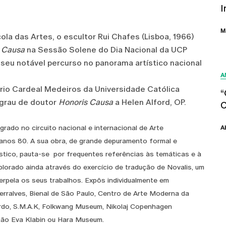
I
M
la das Artes, o escultor Rui Chafes (Lisboa, 1966)
 Causa
na Sessão Solene do Dia Nacional da UCP
seu notável percurso no panorama artístico nacional
A
rio Cardeal Medeiros da Universidade Católica
“
 grau de doutor
Honoris Causa
a Helen Alford, OP.
C
ado no circuito nacional e internacional de Arte
A
nos 80. A sua obra, de grande depuramento formal e
ístico, pauta-se por frequentes referências às temáticas e à
lorado ainda através do exercício de tradução de Novalis, um
erpela os seus trabalhos. Expôs individualmente em
rralves, Bienal de São Paulo, Centro de Arte Moderna da
do, S.M.A.K, Folkwang Museum, Nikolaj Copenhagen
ção Eva Klabin ou Hara Museum.