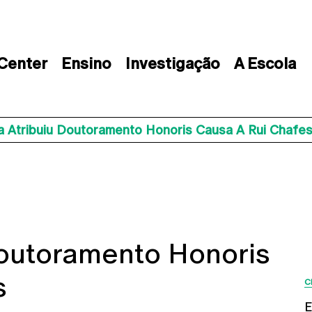
 Center
Ensino
Investigação
A Escola
a Atribuiu Doutoramento Honoris Causa A Rui Chafe
Doutoramento Honoris
s
C
E