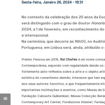
Sexta-feira, Janeiro 26, 2024 - 18:31
No contexto da celebração dos 25 anos da Esco
será distinguido com o grau de doutor
Honoris
2024, a 1 de fevereiro, em reconhecimento do 
e internacional.
Na cerimónia, que decorre às 16h00, no Auditó
Portuguesa, em Lisboa será, ainda, atribuído o
Prémio Pessoa em 2015,
Rui Chafes
é um nome consagr
Contemporânea, expondo com regularidade desde os a
fortemente auto-reflexiva sobre a arte e o objeto art
estética do romantismo alemão, interesse que tem exp
dos seus autores favoritos, e que frequentemente int
importantes instituições e eventos, como Museu de Se
Fundação Calouste Gulbenkian, Museu Colecção Berar
Contemporary Art Center, Fondazione Volume!, Funda