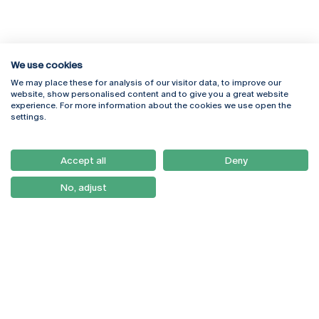
We use cookies
We may place these for analysis of our visitor data, to improve our
Rua Diogo Botelho 1327
Campus Online
website, show personalised content and to give you a great website
4169-005 Porto
Webmail
experience. For more information about the cookies we use open the
+351 226 196 240
Intranet
settings.
Email:
artes@ucp.pt
Serviços
Como Chegar
Accept all
Deny
Newsletter
No, adjust
© 2026
Braga
Universidade Católica
Lisboa
Portuguesa
Porto
Viseu
Política de Privacidade
Termos & Condições
Direitos do Titular dos