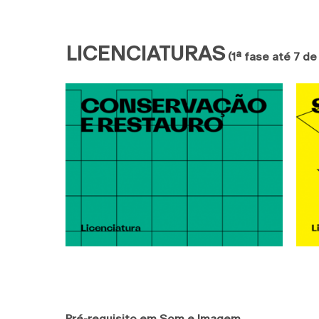
LICENCIATURAS
(1ª fase até 7 de
Pré-requisito em Som e Imagem