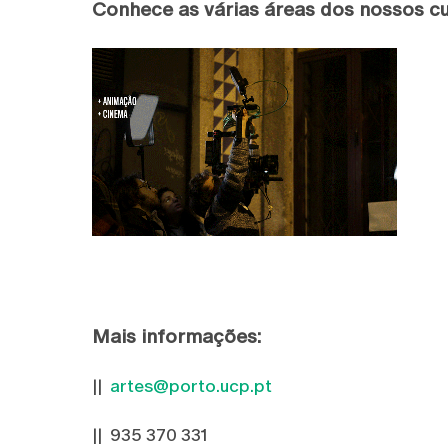
Conhece as várias áreas dos nossos cu
Mais informações:
||
artes@porto.ucp.pt
|| 935 370 331