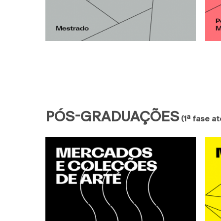
PÓS-GRADUAÇÕES
(1ª fase at