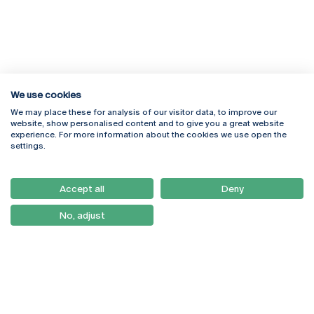
We use cookies
We may place these for analysis of our visitor data, to improve our
Rua Diogo Botelho 1327
Campus Online
website, show personalised content and to give you a great website
4169-005 Porto
Webmail
experience. For more information about the cookies we use open the
+351 226 196 240
Intranet
settings.
Email:
artes@ucp.pt
Serviços
Como Chegar
Accept all
Deny
Newsletter
No, adjust
© 2026
Braga
Universidade Católica
Lisboa
Portuguesa
Porto
Viseu
Política de Privacidade