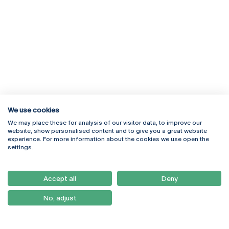
We use cookies
We may place these for analysis of our visitor data, to improve our
Rua Diogo Botelho 1327
Campus Online
website, show personalised content and to give you a great website
4169-005 Porto
Webmail
experience. For more information about the cookies we use open the
+351 226 196 240
Intranet
settings.
Email:
artes@ucp.pt
Serviços
Como Chegar
Accept all
Deny
Newsletter
No, adjust
© 2026
Braga