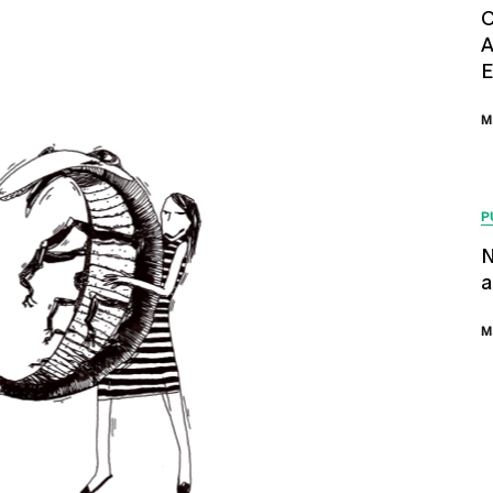
C
A
E
M
P
N
a
M