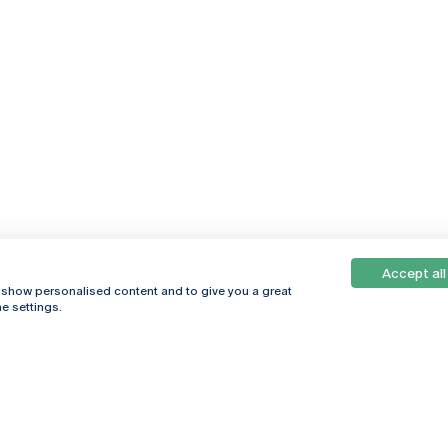
Accept all
, show personalised content and to give you a great
e settings.
Online
© 2026
Universidade
Católica
s
Portuguesa
hegar
Política de
ter
Privacidade
Termos &