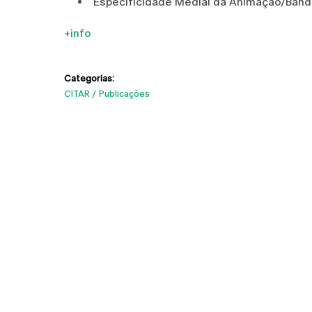
Especificidade Medial da Animação/Ban
+info
Categorias:
CITAR
Publicações