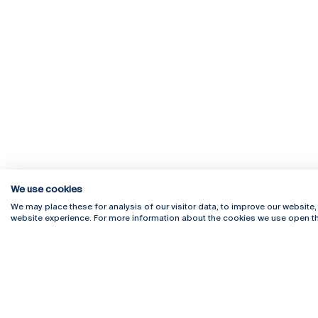
We use cookies
We may place these for analysis of our visitor data, to improve our website
website experience. For more information about the cookies we use open th
Rua Diogo Botelho 1327
Campus 
4169-005 Porto
Webmail
+351 226 196 240
Intranet
Email:
artes@ucp.pt
Serviço
Como C
Newslet