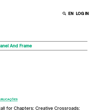
EN
LOG IN
Panel And Frame
Últimas Notícias
UBLICAÇÕES
all for Chapters: Creative Crossroads: