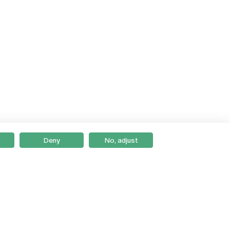
Deny
No, adjust
Braga
Lisboa
Porto
Viseu