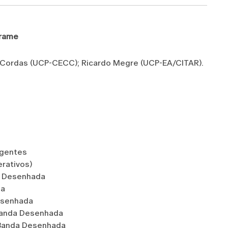
Frame
a Cordas (UCP-CECC); Ricardo Megre (UCP-EA/CITAR).
rgentes
erativos)
a Desenhada
da
esenhada
Banda Desenhada
o/Banda Desenhada