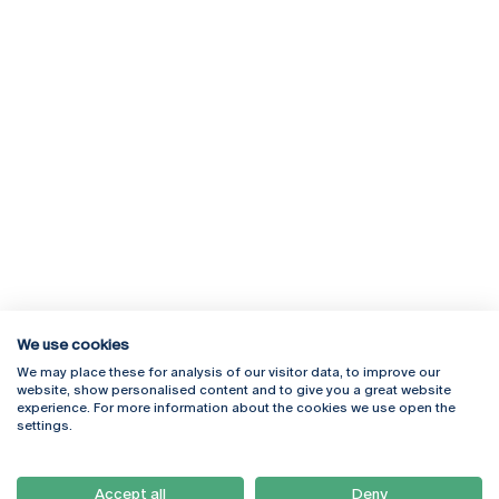
We use cookies
We may place these for analysis of our visitor data, to improve our
Rua Diogo Botelho 1327
Campus Online
website, show personalised content and to give you a great website
4169-005 Porto
Webmail
experience. For more information about the cookies we use open the
+351 226 196 240
Intranet
settings.
Email:
artes@ucp.pt
Serviços
Como Chegar
Accept all
Deny