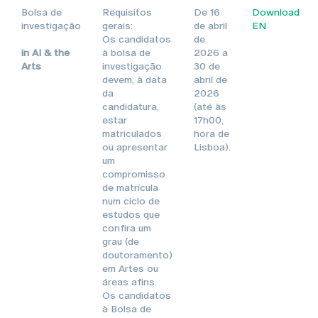
Bolsa de
Requisitos
De 16
Download
investigação
gerais:
de abril
EN
Os candidatos
de
in AI & the
à bolsa de
2026 a
Arts
investigação
30 de
devem, à data
abril de
da
2026
candidatura,
(até às
estar
17h00,
matriculados
hora de
ou apresentar
Lisboa).
um
compromisso
de matrícula
num ciclo de
estudos que
confira um
grau (de
doutoramento)
em Artes ou
áreas afins.
Os candidatos
à Bolsa de