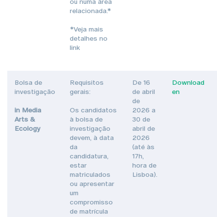
ou numa área
relacionada.*
*Veja mais
detalhes no
link
Bolsa de
Requisitos
De 16
Download
investigação
gerais:
de abril
en
de
in Media
Os candidatos
2026 a
Arts &
à bolsa de
30 de
Ecology
investigação
abril de
devem, à data
2026
da
(até às
candidatura,
17h,
estar
hora de
matriculados
Lisboa).
ou apresentar
um
compromisso
de matrícula