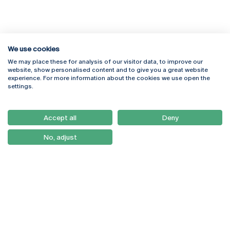
We use cookies
We may place these for analysis of our visitor data, to improve our
Rua Diogo Botelho 1327
Campus Online
website, show personalised content and to give you a great website
4169-005 Porto
Webmail
experience. For more information about the cookies we use open the
+351 226 196 240
Intranet
settings.
Email:
artes@ucp.pt
Serviços
Como Chegar
Accept all
Deny
Newsletter
No, adjust
© 2026
Braga
Universidade Católica
Lisboa
Portuguesa
Porto
Viseu
Política de Privacidade
Termos & Condições
Direitos do Titular dos