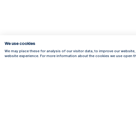
We use cookies
We may place these for analysis of our visitor data, to improve our website
website experience. For more information about the cookies we use open th
Rua Diogo Botelho 1327
Campus 
4169-005 Porto
Webmail
+351 226 196 240
Intranet
Email:
artes@ucp.pt
Serviço
Como C
Newslet