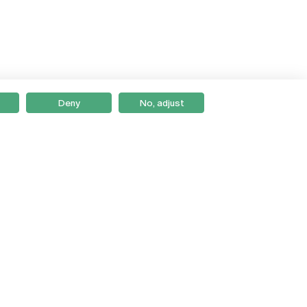
Deny
No, adjust
Braga
Lisboa
Porto
Viseu