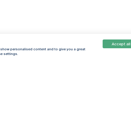
Accept all
, show personalised content and to give you a great
e settings.
Online
© 2026
Universidade
Católica
s
Portuguesa
hegar
Política de
ter
Privacidade
Termos &
Condições
Direitos do Titular
dos Dados