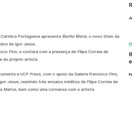
R
J
e Católica Portuguesa apresenta
Banho Maria
, o novo título da
obra de Igor Jesus.
C
sco Fino, e contará com a presença de Filipa Correia de
R
 do próprio artista.
e
cumenta e UCP Press, com o apoio da Galeria Francisco Fino,
F
Igor Jesus, reunindo três ensaios inéditos de Filipa Correia de
nia Matos, bem como uma conversa com o artista.