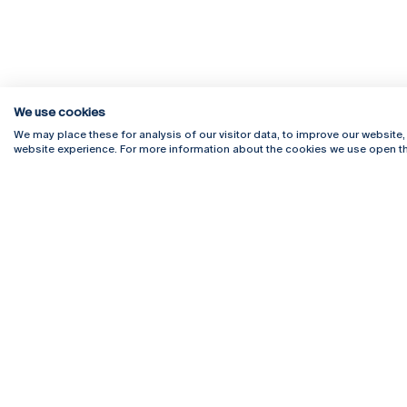
We use cookies
We may place these for analysis of our visitor data, to improve our website
website experience. For more information about the cookies we use open th
Rua Diogo Botelho 1327
Campus 
4169-005 Porto
Webmail
+351 226 196 240
Intranet
Email:
artes@ucp.pt
Serviço
Como C
Newslet