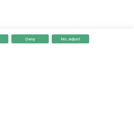
Deny
No, adjust
Braga
Lisboa
Porto
Viseu