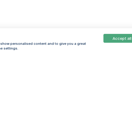
Accept all
, show personalised content and to give you a great
e settings.
Online
© 2026
Universidade
Católica
s
Portuguesa
hegar
Política de
ter
Privacidade
Termos &
Condições
Direitos do Titular
dos Dados
Entidades Financiadoras