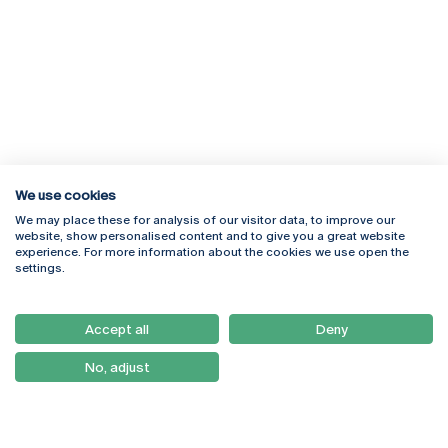
We use cookies
We may place these for analysis of our visitor data, to improve our
Rua Diogo Botelho 1327
Campus Online
website, show personalised content and to give you a great website
4169-005 Porto
Webmail
experience. For more information about the cookies we use open the
+351 226 196 240
Intranet
settings.
Email:
artes@ucp.pt
Serviços
Como Chegar
Accept all
Deny
Newsletter
No, adjust
© 2026
Braga
Universidade Católica
Lisboa