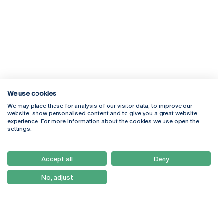
We use cookies
We may place these for analysis of our visitor data, to improve our
Rua Diogo Botelho 1327
Campus Online
website, show personalised content and to give you a great website
4169-005 Porto
Webmail
experience. For more information about the cookies we use open the
+351 226 196 240
Intranet
settings.
Email:
artes@ucp.pt
Serviços
Como Chegar
Accept all
Deny
Newsletter
No, adjust
© 2026
Braga
Universidade Católica
Lisboa