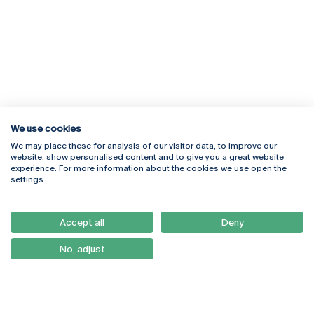
We use cookies
We may place these for analysis of our visitor data, to improve our
Rua Diogo Botelho 1327
Campus Online
website, show personalised content and to give you a great website
4169-005 Porto
Webmail
experience. For more information about the cookies we use open the
+351 226 196 240
Intranet
settings.
Email:
artes@ucp.pt
Serviços
Como Chegar
Accept all
Deny
Newsletter
No, adjust
© 2026
Braga
Universidade Católica
Lisboa