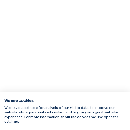
We use cookies
We may place these for analysis of our visitor data, to improve our
Rua Diogo Botelho 1327
Campus Online
website, show personalised content and to give you a great website
4169-005 Porto
Webmail
experience. For more information about the cookies we use open the
+351 226 196 240
Intranet
settings.
Email:
artes@ucp.pt