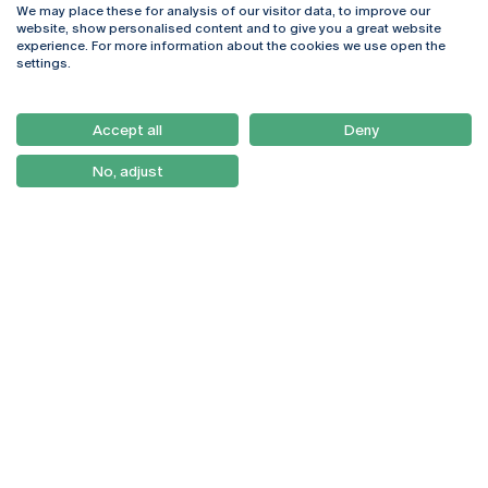
We may place these for analysis of our visitor data, to improve our
Rua Diogo Botelho 1327
Campus Online
website, show personalised content and to give you a great website
4169-005 Porto
Webmail
experience. For more information about the cookies we use open the
+351 226 196 240
Intranet
settings.
Email:
artes@ucp.pt
Serviços
Como Chegar
Accept all
Deny
Newsletter
No, adjust
© 2026
Braga
Universidade Católica
Lisboa
Portuguesa
Porto
Viseu
Política de Privacidade
Termos & Condições
Direitos do Titular dos
Dados
Entidades Financiadoras