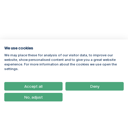
We use cookies
We may place these for analysis of our visitor data, to improve our
Rua Diogo Botelho 1327
Campus Online
website, show personalised content and to give you a great website
4169-005 Porto
Webmail
experience. For more information about the cookies we use open the
+351 226 196 240
Intranet
settings.
Email:
artes@ucp.pt
Serviços
Como Chegar
Accept all
Deny
Newsletter
No, adjust
© 2026
Braga
Universidade Católica
Lisboa
Portuguesa
Porto