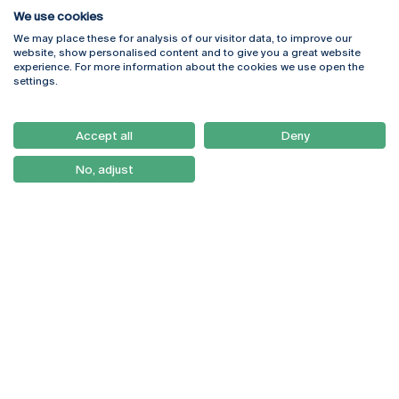
We use cookies
We may place these for analysis of our visitor data, to improve our
Rua Diogo Botelho 1327
Campus Online
website, show personalised content and to give you a great website
4169-005 Porto
Webmail
experience. For more information about the cookies we use open the
+351 226 196 240
Intranet
settings.
Email:
artes@ucp.pt
Serviços
Como Chegar
Accept all
Deny
Newsletter
No, adjust
© 2026
Braga
Universidade Católica
Lisboa
Portuguesa
Porto
Viseu
Política de Privacidade
Termos & Condições
Direitos do Titular dos
Dados