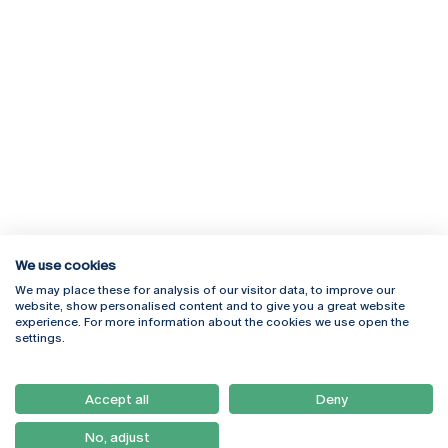
We use cookies
We may place these for analysis of our visitor data, to improve our
Rua Diogo Botelho 1327
Campus Online
website, show personalised content and to give you a great website
4169-005 Porto
Webmail
experience. For more information about the cookies we use open the
+351 226 196 240
Intranet
settings.
Email:
artes@ucp.pt
Serviços
Como Chegar
Accept all
Deny
Newsletter
No, adjust