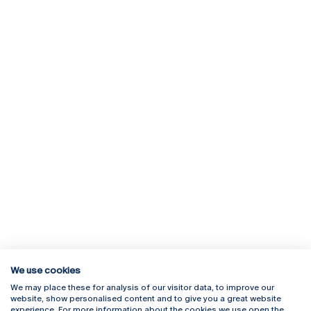
We use cookies
We may place these for analysis of our visitor data, to improve our
Rua Diogo Botelho 1327
Campus Online
website, show personalised content and to give you a great website
4169-005 Porto
Webmail
experience. For more information about the cookies we use open the