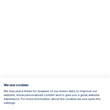
We use cookies
We may place these for analysis of our visitor data, to improve our
Rua Diogo Botelho 1327
Campus Online
website, show personalised content and to give you a great website
4169-005 Porto
Webmail
experience. For more information about the cookies we use open the
+351 226 196 240
Intranet
settings.
Email:
artes@ucp.pt