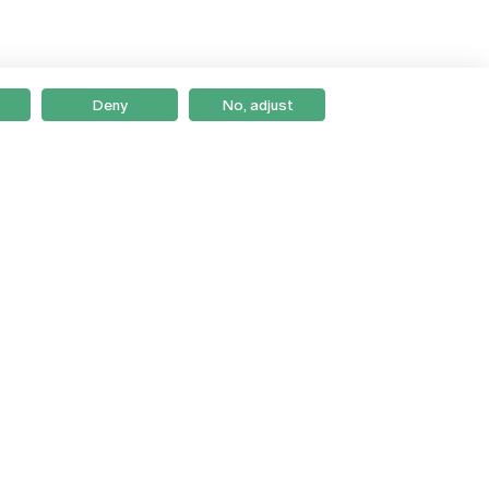
Deny
No, adjust
Braga
Lisboa
Porto
Viseu