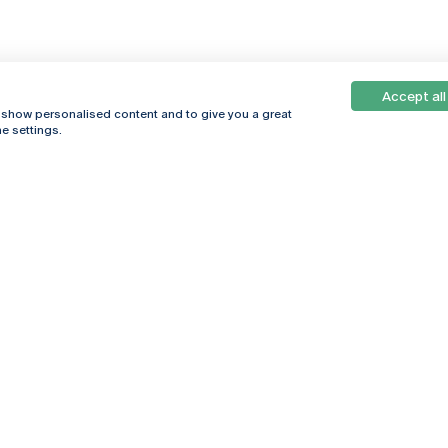
Accept all
, show personalised content and to give you a great
e settings.
Online
© 2026
Universidade
Católica
s
Portuguesa
hegar
Política de
ter
Privacidade
Termos &
Condições
Direitos do Titular
dos Dados
Entidades Financiadoras