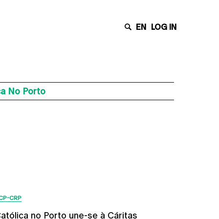
EN
LOG IN
ca No Porto
Últimas Notícias
CP-CRP
atólica no Porto une-se à Cáritas