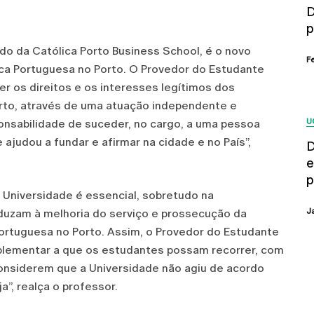
D
p
do da Católica Porto Business School, é o novo
F
ca Portuguesa no Porto. O Provedor do Estudante
r os direitos e os interesses legítimos dos
rto, através de uma atuação independente e
U
onsabilidade de suceder, no cargo, a uma pessoa
 ajudou a fundar e afirmar na cidade e no País”,
D
e
p
a Universidade é essencial, sobretudo na
J
uzam à melhoria do serviço e prossecução da
Portuguesa no Porto. Assim, o Provedor do Estudante
lementar a que os estudantes possam recorrer, com
considerem que a Universidade não agiu de acordo
a”, realça o professor.