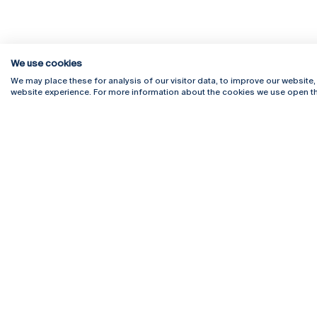
We use cookies
We may place these for analysis of our visitor data, to improve our website
website experience. For more information about the cookies we use open th
Rua Diogo Botelho 1327
Campus 
4169-005 Porto
Webmail
+351 226 196 240
Intranet
Email:
artes@ucp.pt
Serviço
Como C
Newslet