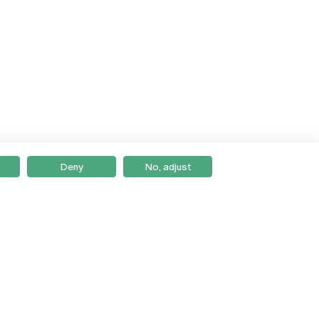
Deny
No, adjust
Braga
Lisboa
Porto
Viseu