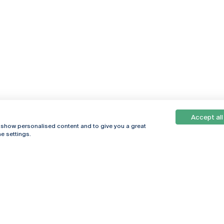
Accept all
, show personalised content and to give you a great
e settings.
Online
© 2026
Universidade
Católica
s
Portuguesa
hegar
Política de
ter
Privacidade
Termos &
Condições
Direitos do Titular