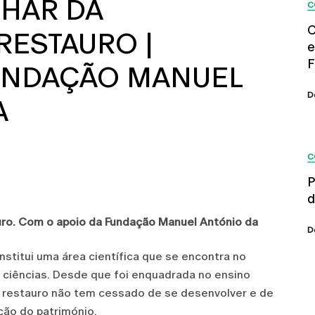
LHAR DA
C
C
RESTAURO |
e
F
UNDAÇÃO MANUEL
D
A
C
P
d
uro. Com o apoio da Fundação Manuel António da
D
nstitui uma área científica que se encontra no
ciências. Desde que foi enquadrada no ensino
e restauro não tem cessado de se desenvolver e de
ção do património.