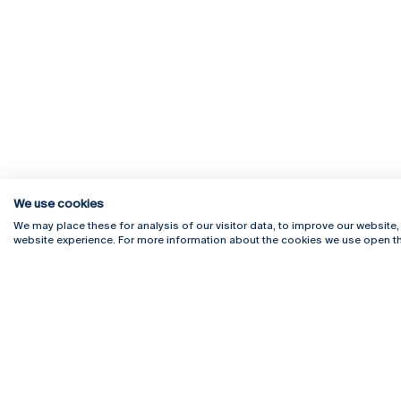
We use cookies
We may place these for analysis of our visitor data, to improve our website
website experience. For more information about the cookies we use open th
Rua Diogo Botelho 1327
Campus 
4169-005 Porto
Webmail
+351 226 196 240
Intranet
Email:
artes@ucp.pt
Serviço
Como C
Newslet