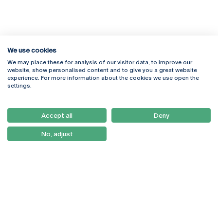
We use cookies
We may place these for analysis of our visitor data, to improve our
Rua Diogo Botelho 1327
Campus Online
website, show personalised content and to give you a great website
4169-005 Porto
Webmail
experience. For more information about the cookies we use open the
+351 226 196 240
Intranet
settings.
Email:
artes@ucp.pt
Serviços
Como Chegar
Accept all
Deny
Newsletter
No, adjust
© 2026
Braga
Universidade Católica
Lisboa
Portuguesa
Porto
Viseu
Política de Privacidade
Termos & Condições