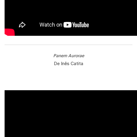
Panem Aurorae
De Inês Catita