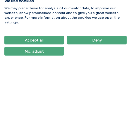
We use cookies
We may place these for analysis of our visitor data, to improve our
Rua Diogo Botelho 1327
Campus Online
website, show personalised content and to give you a great website
4169-005 Porto
Webmail
experience. For more information about the cookies we use open the
+351 226 196 240
Intranet
settings.
Email:
artes@ucp.pt
Serviços
Como Chegar
Accept all
Deny
Newsletter
No, adjust
© 2026
Braga
Universidade Católica
Lisboa
Portuguesa
Porto
Viseu
Política de Privacidade
Termos & Condições
Direitos do Titular dos
Dados