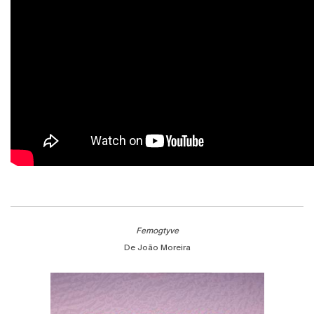
Femogtyve
De João Moreira