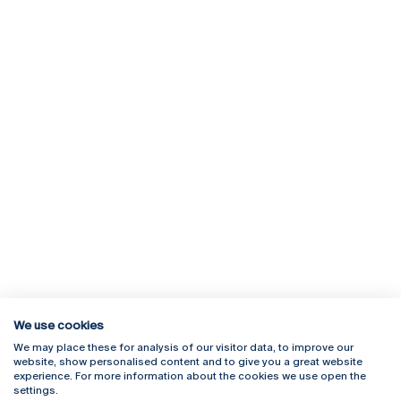
We use cookies
We may place these for analysis of our visitor data, to improve our
Rua Diogo Botelho 1327
Campus Online
website, show personalised content and to give you a great website
4169-005 Porto
Webmail
experience. For more information about the cookies we use open the
+351 226 196 240
Intranet
settings.