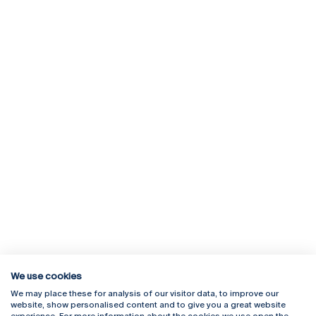
We use cookies
We may place these for analysis of our visitor data, to improve our
Rua Diogo Botelho 1327
Campus Online
website, show personalised content and to give you a great website
4169-005 Porto
Webmail