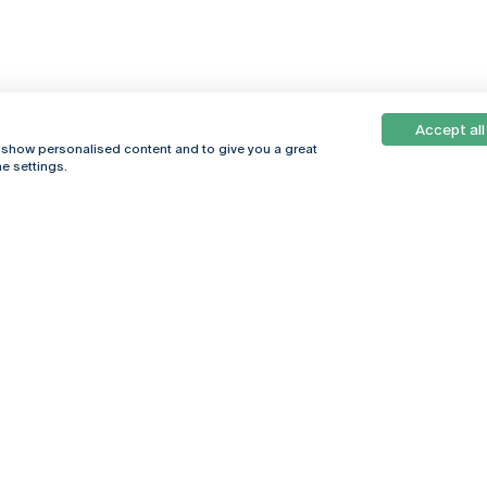
Accept all
, show personalised content and to give you a great
e settings.
Online
© 2026
Universidade
Católica
s
Portuguesa
hegar
Política de
ter
Privacidade
Termos &
Condições
Direitos do Titular
dos Dados
Entidades Financiadoras