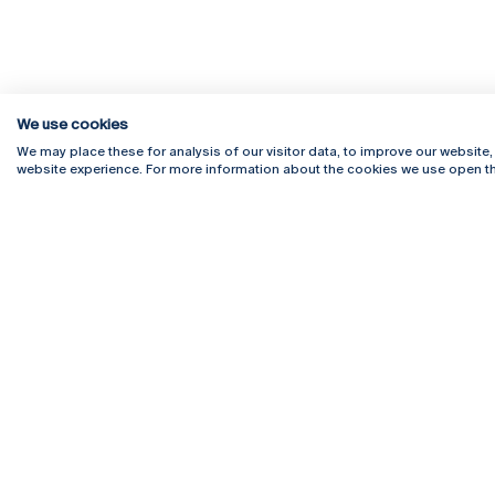
We use cookies
We may place these for analysis of our visitor data, to improve our website
website experience. For more information about the cookies we use open th
Rua Diogo Botelho 1327
Campus 
4169-005 Porto
Webmail
+351 226 196 240
Intranet
Email:
artes@ucp.pt
Serviço
Como C
Newslet