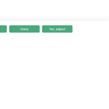
Deny
No, adjust
Braga
Lisboa
Porto
Viseu