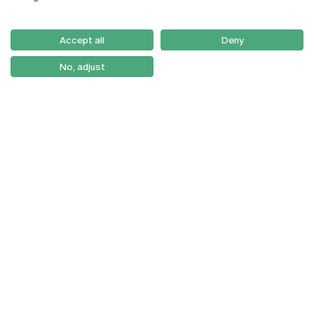
Email:
artes@ucp.pt
Serviços
Como Chegar
Accept all
Deny
Newsletter
No, adjust
© 2026
Braga
Universidade Católica
Lisboa
Portuguesa
Porto
Viseu
Política de Privacidade
Termos & Condições
Direitos do Titular dos
Dados
Entidades
Financiadoras