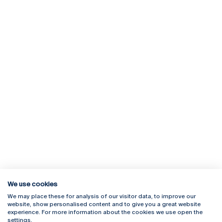
We use cookies
We may place these for analysis of our visitor data, to improve our
Rua Diogo Botelho 1327
Campus Online
website, show personalised content and to give you a great website
4169-005 Porto
Webmail
experience. For more information about the cookies we use open the
+351 226 196 240
Intranet
settings.