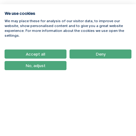
We use cookies
We may place these for analysis of our visitor data, to improve our
Rua Diogo Botelho 1327
Campus Online
website, show personalised content and to give you a great website
4169-005 Porto
Webmail
experience. For more information about the cookies we use open the
+351 226 196 240
Intranet
settings.
Email:
artes@ucp.pt
Serviços
Como Chegar
Accept all
Deny
Newsletter
No, adjust
© 2026
Braga
Universidade Católica
Lisboa
Portuguesa
Porto
Viseu
Política de Privacidade
Termos & Condições
Direitos do Titular dos
Dados