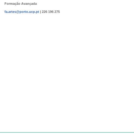
Formação Avançada
fa.artes@porto.ucp.pt
|
226 196 275