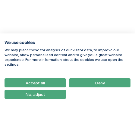
We use cookies
We may place these for analysis of our visitor data, to improve our
Rua Diogo Botelho 1327
Campus Online
website, show personalised content and to give you a great website
4169-005 Porto
Webmail
experience. For more information about the cookies we use open the
+351 226 196 240
Intranet
settings.
Email:
artes@ucp.pt
Serviços
Como Chegar
Accept all
Deny
Newsletter
No, adjust
© 2026
Braga
Universidade Católica
Lisboa
Portuguesa
Porto
Viseu
Política de Privacidade