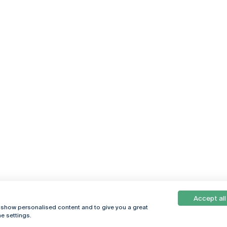
Accept all
, show personalised content and to give you a great
e settings.
Online
© 2026