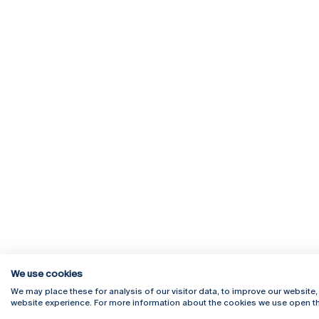
We use cookies
We may place these for analysis of our visitor data, to improve our website
website experience. For more information about the cookies we use open th
Rua Diogo Botelho 1327
Campus 