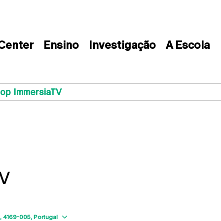
 Center
Ensino
Investigação
A Escola
op ImmersiaTV
TV
Show map
4169-005
Portugal