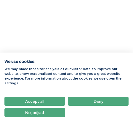
We use cookies
We may place these for analysis of our visitor data, to improve our
Rua Diogo Botelho 1327
Campus Online
website, show personalised content and to give you a great website
4169-005 Porto
Webmail
experience. For more information about the cookies we use open the
+351 226 196 240
Intranet
settings.
Email:
artes@ucp.pt
Serviços
Como Chegar
Accept all
Deny
Newsletter
No, adjust
© 2026
Braga